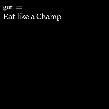
a
Champ
Eat like a Champ